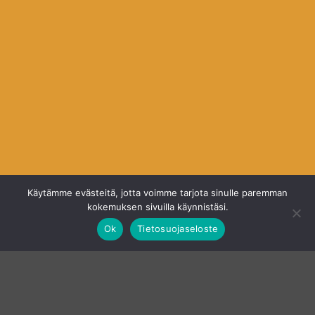
Käytämme evästeitä, jotta voimme tarjota sinulle paremman
kokemuksen sivuilla käynnistäsi.
Ok
Tietosuojaseloste
PATIKOINTI- JA MELONTARETKIÄ
SEKÄ KANOOTTIVUOKRAUS &